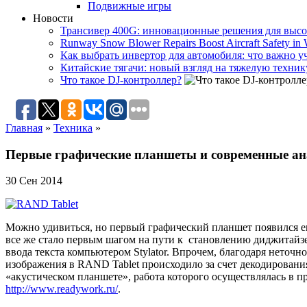
Подвижные игры
Новости
Трансивер 400G: инновационные решения для высо
Runway Snow Blower Repairs Boost Aircraft Safety in 
Как выбрать инвертор для автомобиля: что важно у
Китайские тягачи: новый взгляд на тяжелую техник
Что такое DJ-контроллер?
Главная
»
Техника
»
Первые графические планшеты и современные ан
30 Сен 2014
Можно удивиться, но первый графический планшет появился ещ
все же стало первым шагом на пути к становлению диджитайзе
ввода текста компьютером Stylator. Впрочем, благодаря неточ
изображения в RAND Tablet происходило за счет декодировани
«акустическом планшете», работа которого осуществлялась в п
http://www.readywork.ru/
.