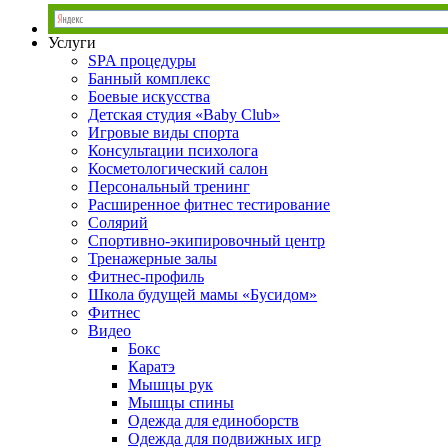
Услуги
SPA процедуры
Банный комплекс
Боевые искусства
Детская студия «Baby Club»
Игровые виды спорта
Консультации психолога
Косметологический салон
Персональный тренинг
Расширенное фитнес тестирование
Солярий
Спортивно-экипировочный центр
Тренажерные залы
Фитнес-профиль
Школа будущей мамы «Бусидом»
Фитнес
Видео
Бокс
Каратэ
Мышцы рук
Мышцы спины
Одежда для единоборств
Одежда для подвижных игр