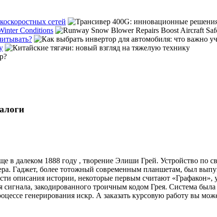
коскоростных сетей
Winter Conditions
читывать?
у
алоги
е в далеком 1888 году , творение Элиши Грей. Устройство по с
ра. Гаджет, более тотожный современным планшетам, был выпущ
ности описания истории, некоторые первым считают «Графакон», 
я сигнала, закодированного троичным кодом Грея. Система был
роцессе генерирования искр. А заказать курсовую работу вы мо