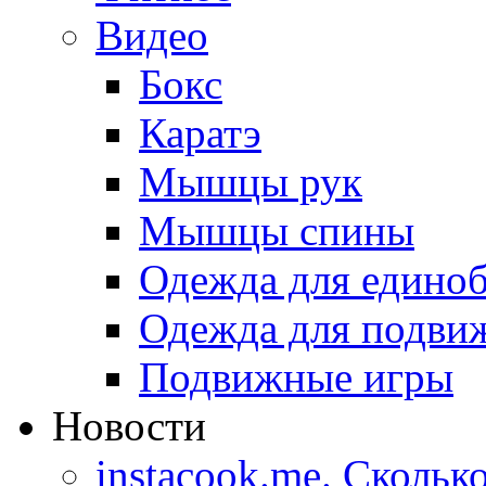
Видео
Бокс
Каратэ
Мышцы рук
Мышцы спины
Одежда для едино
Одежда для подви
Подвижные игры
Новости
instacook.me. Скольк