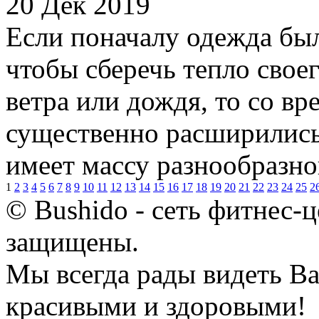
20 Дек 2019
Если поначалу одежда был
чтобы сберечь тепло своег
ветра или дождя, то со в
существенно расширились
имеет массу разнообразно
1
2
3
4
5
6
7
8
9
10
11
12
13
14
15
16
17
18
19
20
21
22
23
24
25
2
© Bushido - сеть фитнес-ц
защищены.
Мы всегда рады видеть Ва
красивыми и здоровыми!