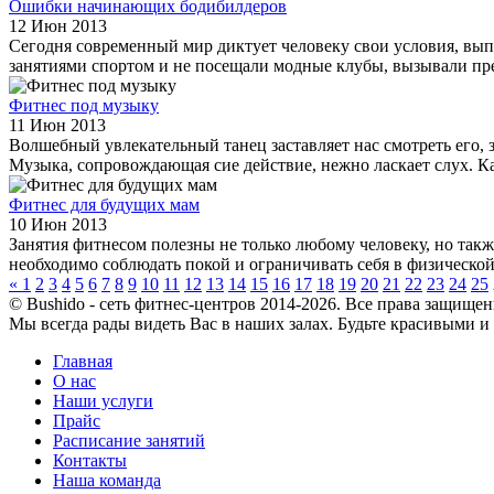
Ошибки начинающих бодибилдеров
12 Июн 2013
Сегодня современный мир диктует человеку свои условия, вып
занятиями спортом и не посещали модные клубы, вызывали пре
Фитнес под музыку
11 Июн 2013
Волшебный увлекательный танец заставляет нас смотреть ег
Музыка, сопровождающая сие действие, нежно ласкает слух. Каж
Фитнес для будущих мам
10 Июн 2013
Занятия фитнесом полезны не только любому человеку, но такж
необходимо соблюдать покой и ограничивать себя в физической 
«
1
2
3
4
5
6
7
8
9
10
11
12
13
14
15
16
17
18
19
20
21
22
23
24
25
© Bushido - сеть фитнес-центров 2014-2026. Все права защищен
Мы всегда рады видеть Вас в наших залах. Будьте красивыми и
Главная
О нас
Наши услуги
Прайс
Расписание занятий
Контакты
Наша команда