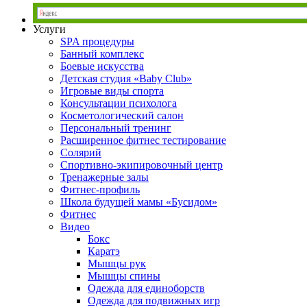
Услуги
SPA процедуры
Банный комплекс
Боевые искусства
Детская студия «Baby Club»
Игровые виды спорта
Консультации психолога
Косметологический салон
Персональный тренинг
Расширенное фитнес тестирование
Солярий
Спортивно-экипировочный центр
Тренажерные залы
Фитнес-профиль
Школа будущей мамы «Бусидом»
Фитнес
Видео
Бокс
Каратэ
Мышцы рук
Мышцы спины
Одежда для единоборств
Одежда для подвижных игр