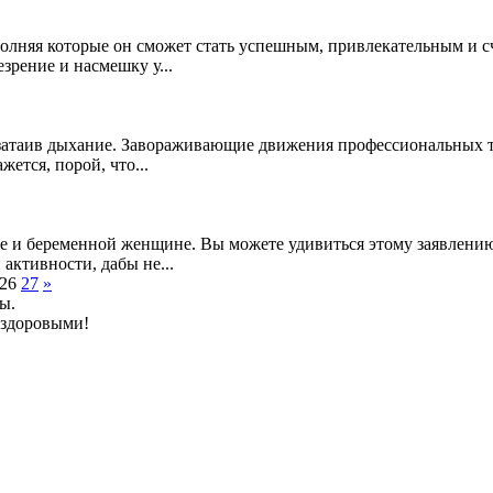
олняя которые он сможет стать успешным, привлекательным и с
зрение и насмешку у...
о, затаив дыхание. Завораживающие движения профессиональны
ется, порой, что...
е и беременной женщине. Вы можете удивиться этому заявлению.
активности, дабы не...
26
27
»
ы.
 здоровыми!