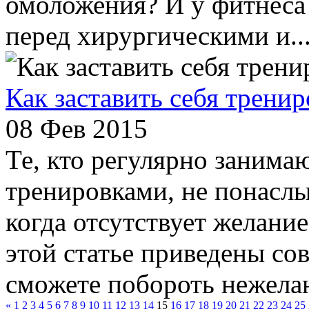
омоложения? И у фитнеса
перед хирургическими и..
Как заставить себя тренир
08 Фев 2015
Те, кто регулярно заним
тренировками, не понасл
когда отсутствует желани
этой статье приведены со
сможете побороть нежелан
«
1
2
3
4
5
6
7
8
9
10
11
12
13
14
15
16
17
18
19
20
21
22
23
24
25