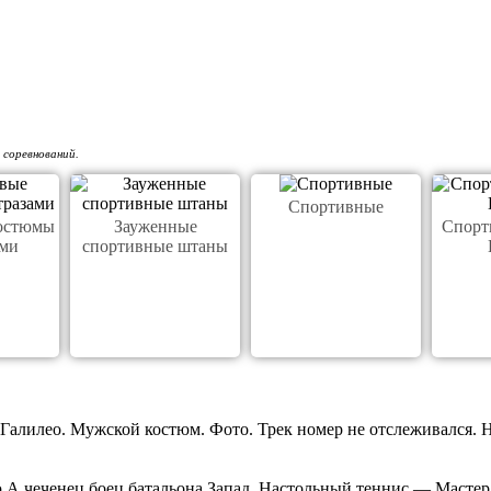
 соревнований.
Спортивные
остюмы
Зауженные
Спорт
ами
спортивные штаны
Галилео. Мужской костюм. Фото. Трек номер не отслеживался. На
А чеченец боец батальона Запад. Настольный теннис — Мастер с