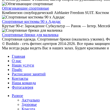
Обтягивающие спортивные
Комбинезон сноубордический Airblaster Freedom SUIT. Костюм F
Спортивные костюмы 90 х Адидас
Крутые 90-е: Зарождение Субкультур — Ранок — Інтер. Mercede
Спортивные брюки для мальчика
Спортивная одежда. Спортивные брюки (оказались узкими). Фот
© Bushido - сеть фитнес-центров 2014-2026. Все права защищен
Мы всегда рады видеть Вас в наших залах. Будьте красивыми и
Главная
О нас
Наши услуги
Прайс
Расписание занятий
Контакты
Наша команда
Фотогалерея
Разное
Актуально
Здоровье
Красота