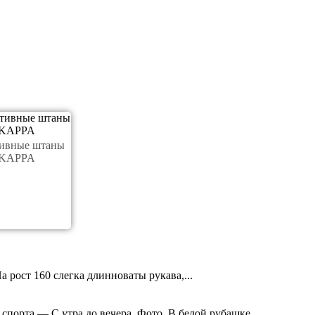
ивные штаны
KAPPA
 рост 160 слегка длинноваты рукава,...
порта — С утра до вечера. Фото. В белой рубашке...