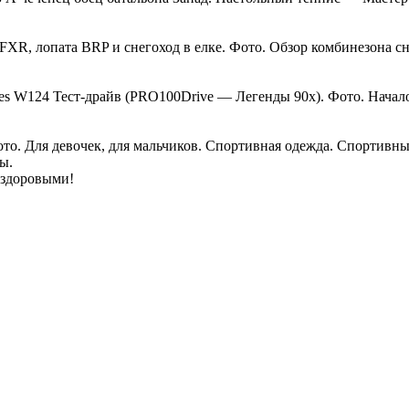
XR, лопата BRP и снегоход в елке. Фото. Обзор комбинезона сноу
s W124 Тест-драйв (PRO100Drive — Легенды 90х). Фото. Начало 
о. Для девочек, для мальчиков. Спортивная одежда. Спортивные 
ы.
 здоровыми!