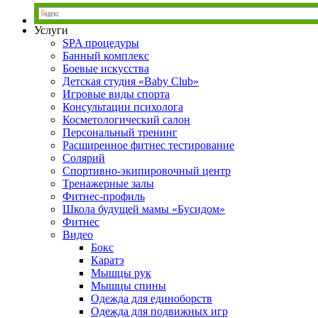
Услуги
SPA процедуры
Банный комплекс
Боевые искусства
Детская студия «Baby Club»
Игровые виды спорта
Консультации психолога
Косметологический салон
Персональный тренинг
Расширенное фитнес тестирование
Солярий
Спортивно-экипировочный центр
Тренажерные залы
Фитнес-профиль
Школа будущей мамы «Бусидом»
Фитнес
Видео
Бокс
Каратэ
Мышцы рук
Мышцы спины
Одежда для единоборств
Одежда для подвижных игр