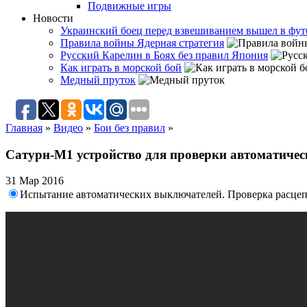
Подвижные игры
Новости
Украинский боец перед взвешиванием вышел в фут
Правила войны Ядерная стратегия
Русский Карелин в Боях без правил Япония
Как играть в морской бой
Медный пруток
Главная
»
Видео
»
Бои без правил
»
Сатурн-М1 устройство для проверки автоматичес
31 Мар 2016
Испытание автоматических выключателей. Проверка расце