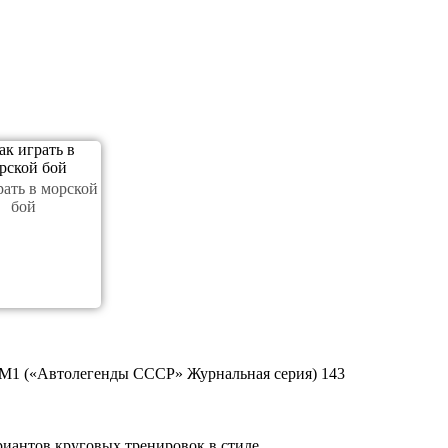
рать в морской
бой
М1 («Автолегенды СССР» Журнальная серия) 143
иантов круговых тренировок в стиле...