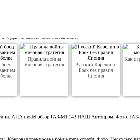
ших борцов и тщательно следим за ее обновлением.
Правила войны
Как иг
 боец
Ядерная стратегия
Русский Карелин в
иванием
Боях без правил
тболке
Япония
тини. АПА model обзор ГАЗ-М1 143 НАШ Автопром. Фото. ГАЗ-
 Круговая тренировка бойца mma crossfit. Фото. Несколько вар