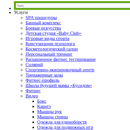
Услуги
SPA процедуры
Банный комплекс
Боевые искусства
Детская студия «Baby Club»
Игровые виды спорта
Консультации психолога
Косметологический салон
Персональный тренинг
Расширенное фитнес тестирование
Солярий
Спортивно-экипировочный центр
Тренажерные залы
Фитнес-профиль
Школа будущей мамы «Бусидом»
Фитнес
Видео
Бокс
Каратэ
Мышцы рук
Мышцы спины
Одежда для единоборств
Одежда для подвижных игр