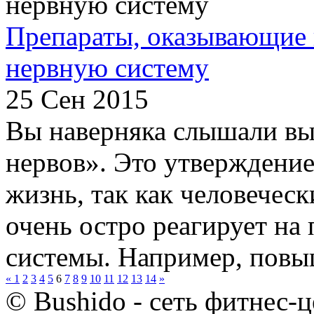
Препараты, оказывающие 
нервную систему
25 Сен 2015
Вы наверняка слышали вы
нервов». Это утверждение
жизнь, так как человечес
очень остро реагирует на
системы. Например, повы
«
1
2
3
4
5
6
7
8
9
10
11
12
13
14
»
© Bushido - сеть фитнес-ц