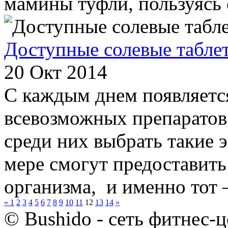
мамины туфли, пользуясь е
Доступные солевые табле
20 Окт 2014
С каждым днем появляется
всевозможных препаратов
среди них выбрать такие 
мере смогут предоставит
организма, и именно тот –
«
1
2
3
4
5
6
7
8
9
10
11
12
13
14
»
© Bushido - сеть фитнес-ц