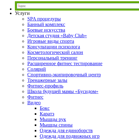
Услуги
SPA процедуры
Банный комплекс
Боевые искусства
Детская студия «Baby Club»
Игровые виды спорта
Консультации психолога
Косметологический салон
Персональный тренинг
Расширенное фитнес тестирование
Солярий
Спортивно-экипировочный центр
Тренажерные залы
Фитнес-профиль
Школа будущей мамы «Бусидом»
Фитнес
Видео
Бокс
Каратэ
Мышцы рук
Мышцы спины
Одежда для единоборств
Одежда для подвижных игр