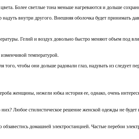
 цвета. Более светлые тона меньше нагреваются и дольше сохра
 надуть внутри другого. Внешняя оболочка будет принимать да
ратуры. Гелий и воздух довольно быстро меняют объем под влия
 изменчивой температурой.
я того, чтобы они дольше радовали глаз, надувать из следует п
роба женщины, нежели юбка история ее, однако, очень интересна
з них? Любое стилистическое решение женской одежды не будет в
 обзавестись домашней электростанцией. Частые перебои электри