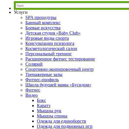
Услуги
SPA процедуры
Банный комплекс
Боевые искусства
Детская студия «Baby Club»
Игровые виды спорта
Консультации психолога
Косметологический салон
Персональный тренинг
Расширенное фитнес тестирование
Солярий
Спортивно-экипировочный центр
Тренажерные залы
Фитнес-профиль
Школа будущей мамы «Бусидом»
Фитнес
Видео
Бокс
Каратэ
Мышцы рук
Мышцы спины
Одежда для единоборств
Одежда для подвижных игр