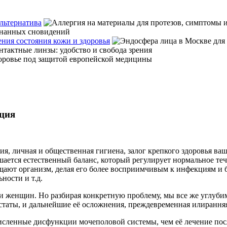
льтернатива
ния состояния кожи и здоровья
нция
я, личная и общественная гигиена, залог крепкого здоровья ва
шается естественный баланс, который регулирует нормальное те
щают организм, делая его более восприимчивым к инфекциям и 
ности и т.д.
 женщин. Но разбирая конкретную проблему, мы все же углуби
статы, и дальнейшие её осложнения, преждевременная илирання
ечисленные дисфункции мочеполовой системы, чем её лечение по