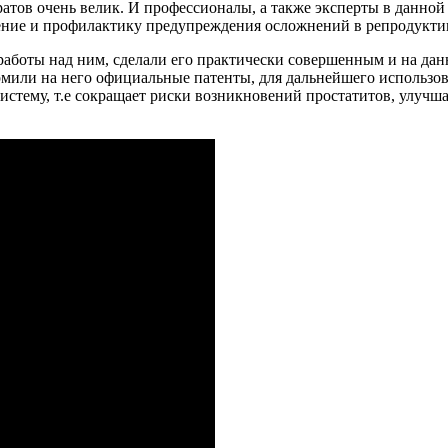
атов очень велик. И профессионалы, а также эксперты в данной
чение и профилактику предупреждения осложнений в репродукт
 работы над ним, сделали его практически совершенным и на да
рмили на него официальные патенты, для дальнейшего использов
истему, т.е сокращает риски возникновений простатитов, улучш