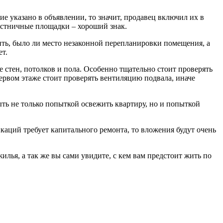
е указано в объявлении, то значит, продавец включил их в
естничные площадки – хороший знак.
ить, было ли место незаконной перепланировки помещения, а
ет.
е стен, потолков и пола. Особенно тщательно стоит проверять
ервом этаже стоит проверять вентиляцию подвала, иначе
быть не только попыткой освежить квартиру, но и попыткой
каций требует капитального ремонта, то вложения будут очень
лья, а так же вы сами увидите, с кем вам предстоит жить по