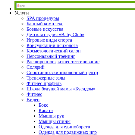
Услуги
SPA процедуры
Банный комплекс
Боевые искусства
Детская студия «Baby Club»
Игровые виды спорта
Консультации психолога
Косметологический салон
Персональный тренинг
Расширенное фитнес тестирование
Солярий
Спортивно-экипировочный центр
Тренажерные залы
Фитнес-профиль
Школа будущей мамы «Бусидом»
Фитнес
Видео
Бокс
Каратэ
Мышцы рук
Мышцы спины
Одежда для единоборств
Одежда для подвижных игр