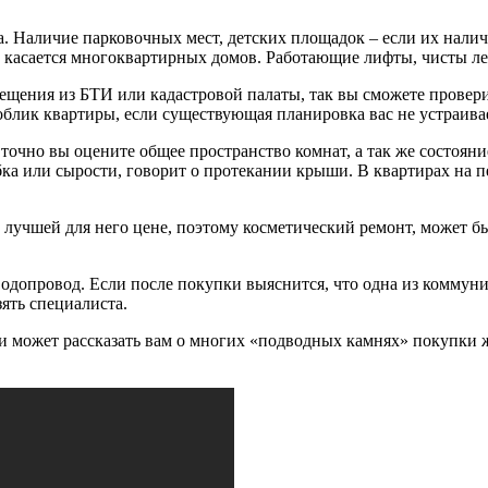
. Наличие парковочных мест, детских площадок – если их наличи
о касается многоквартирных домов. Работающие лифты, чисты л
мещения из БТИ или кадастровой палаты, так вы сможете провер
 облик квартиры, если существующая планировка вас не устраива
 точно вы оцените общее пространство комнат, а так же состояни
ка или сырости, говорит о протекании крыши. В квартирах на п
по лучшей для него цене, поэтому косметический ремонт, может 
одопровод. Если после покупки выяснится, что одна из коммуни
ять специалиста.
 может рассказать вам о многих «подводных камнях» покупки жи