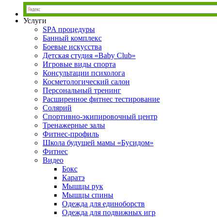
Услуги
SPA процедуры
Банный комплекс
Боевые искусства
Детская студия «Baby Club»
Игровые виды спорта
Консультации психолога
Косметологический салон
Персональный тренинг
Расширенное фитнес тестирование
Солярий
Спортивно-экипировочный центр
Тренажерные залы
Фитнес-профиль
Школа будущей мамы «Бусидом»
Фитнес
Видео
Бокс
Каратэ
Мышцы рук
Мышцы спины
Одежда для единоборств
Одежда для подвижных игр