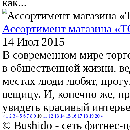
как...
Ассортимент магазина «
14 Июл 2015
В современном мире торг
в общественной жизни, в
местах люди любят, прогу
вещицу. И, конечно же, 
увидеть красивый интерьер
«
1
2
3
4
5
6
7
8
9
10
11
12
13
14
15
16
17
18
19
20
»
© Bushido - сеть фитнес-ц