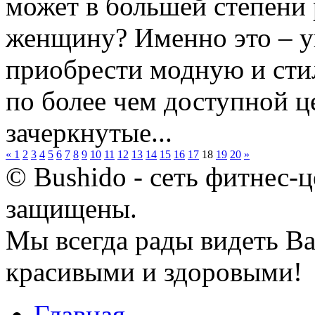
может в большей степени
женщину? Именно это – у
приобрести модную и сти
по более чем доступной це
зачеркнутые...
«
1
2
3
4
5
6
7
8
9
10
11
12
13
14
15
16
17
18
19
20
»
© Bushido - сеть фитнес-ц
защищены.
Мы всегда рады видеть Ва
красивыми и здоровыми!
Главная