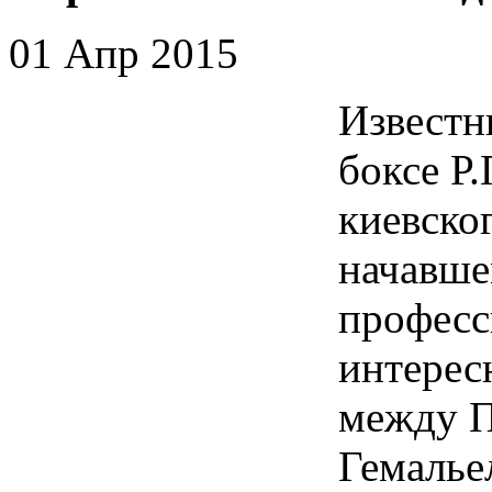
01 Апр 2015
Известн
боксе Р
киевско
начавше
професс
интерес
между П
Гемалье