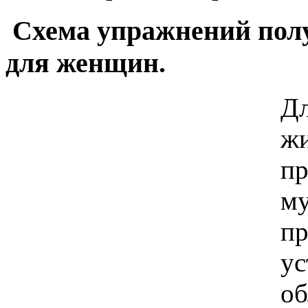
Схема упражнений полу
для женщин.
Дл
жи
пр
му
пр
ус
об