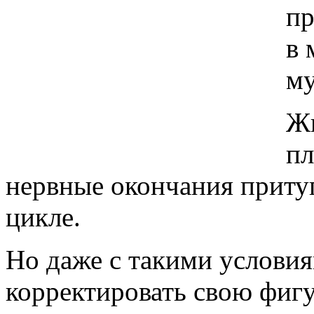
пр
в 
м
Жи
пл
нервные окончания прит
цикле.
Но даже с такими услови
корректировать свою фиг