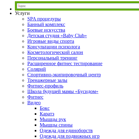
Услуги
SPA процедуры
Банный комплекс
Боевые искусства
Детская студия «Baby Club»
Игровые виды спорта
Консультации психолога
Косметологический салон
Персональный тренинг
Расширенное фитнес тестирование
Солярий
Спортивно-экипировочный центр
Тренажерные залы
Фитнес-профиль
Школа будущей мамы «Бусидом»
Фитнес
Видео
Бокс
Каратэ
Мышцы рук
Мышцы спины
Одежда для единоборств
Одежда для подвижных игр