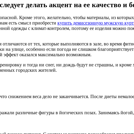
следует делать акцент на ее качество и 
езопасной. Кроме этого, желательно, чтобы материалы, из кото
инам есть смысл приобрести
купить демисезонную мужскую курт
ной одежды с климат-контролем, поэтому ее изделия можно поку
 отличаются от тех, которые выполняются в зале, во время фитн
 на улице, особенно если погода не слишком благоприятствует 
ый эффект оказался максимально возможным.
ренировку и тогда ни снег, ни дождь будут не страшны, и кром
еменных городских жителей.
что снижением веса дело не заканчивается. После диеты немалое
ражали различные фигуры в йогических позах. Занимаясь йогой,