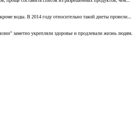
, проще составить список из разрешенных продуктов, чем...
роме воды. В 2014 году относительно такой диеты провели...
изни" заметно укрепляли здоровье и продлевали жизнь людям.